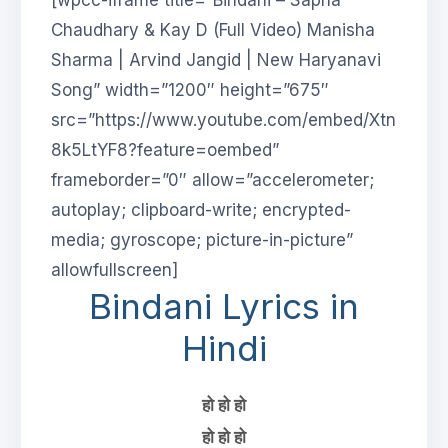
[wpcc-iframe title=”Bindani – Sapna
Chaudhary & Kay D (Full Video) Manisha
Sharma | Arvind Jangid | New Haryanavi
Song” width=”1200″ height=”675″
src=”https://www.youtube.com/embed/Xtn
8k5LtYF8?feature=oembed”
frameborder=”0″ allow=”accelerometer;
autoplay; clipboard-write; encrypted-
media; gyroscope; picture-in-picture”
allowfullscreen]
Bindani Lyrics in
Hindi
हो हो हो
हो हो हो