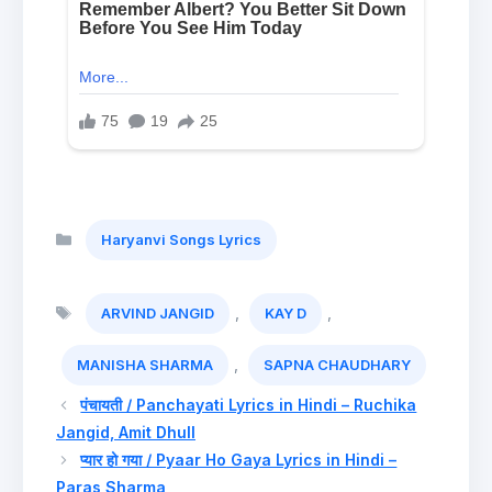
Categories
Haryanvi Songs Lyrics
Tags
,
,
ARVIND JANGID
KAY D
,
MANISHA SHARMA
SAPNA CHAUDHARY
पंचायती / Panchayati Lyrics in Hindi – Ruchika
Jangid, Amit Dhull
प्यार हो गया / Pyaar Ho Gaya Lyrics in Hindi –
Paras Sharma