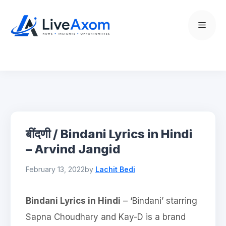
Skip
to
Menu
content
बींदणी / Bindani Lyrics in Hindi
– Arvind Jangid
February 13, 2022
by
Lachit Bedi
Bindani Lyrics in Hindi
– ‘Bindani’ starring
Sapna Choudhary and Kay-D is a brand