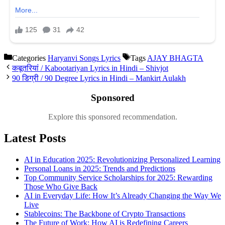
Categories
Haryanvi Songs Lyrics
Tags
AJAY BHAGTA
कबूतरियां / Kabootariyan Lyrics in Hindi – Shivjot
90 डिग्री / 90 Degree Lyrics in Hindi – Mankirt Aulakh
Sponsored
Explore this sponsored recommendation.
Latest Posts
AI in Education 2025: Revolutionizing Personalized Learning
Personal Loans in 2025: Trends and Predictions
Top Community Service Scholarships for 2025: Rewarding
Those Who Give Back
AI in Everyday Life: How It’s Already Changing the Way We
Live
Stablecoins: The Backbone of Crypto Transactions
The Future of Work: How AI is Redefining Careers