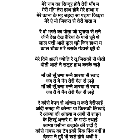
मेरे नाम का सिन्दूर होवै तेरी माँग म
मेरी माँग तेरा हाथ होवै मेरे हाथा म
मेरे काना के मह उड़दा सा पड्या जिक्रा
मेरे ऐ यो जिकरा सै तेरी बाता म
रै वो भगते का पोता जो घुमाया सै तनै
जीनै देख देख बैरियां के पासे घूमै थे
लाल पत्ती आले फूल घूमै जिन हाथा म
काल चौक म रै उसके गंडासे घूमै थे
मेरे दिये आली ज्योति रै तू जिसकी सै पोती
धोती आले नै सलूट हाथ करकै खड़े
माँ की सूँ घणा मन्नै आरया सै स्वाद
जब तै ये नैन तेरी गैल सै लड़े
माँ की सूँ घणा मन्नै आरया सै स्वाद
जब तै ये नैन तेरी गैल सै लड़े
रै कौसे वेपन सै आंख्या म करो वेरीफाई
आंदी समझ भी कोन्या या किसकी लिखाई
रै आंध्या की आंख्या म आगी सै शाइन
के लिखूं अन्तरे म, के गाऊं स्थाई
आग्या पसीना कड़ाके की शर्दी है
कौसे गाबरू का टैग इकी पिंक पिंक वर्दी है
देखण नै मुर्दे भी खड़े होये अर्थी पै