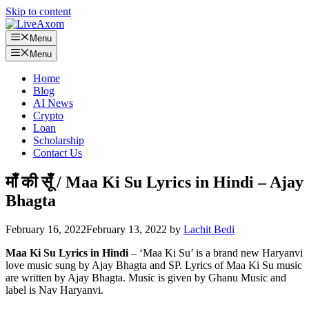
Skip to content
Menu
Menu
Home
Blog
AI News
Crypto
Loan
Scholarship
Contact Us
माँ की सूँ / Maa Ki Su Lyrics in Hindi – Ajay
Bhagta
February 16, 2022
February 13, 2022
by
Lachit Bedi
Maa Ki Su Lyrics in Hindi
– ‘Maa Ki Su’ is a brand new Haryanvi
love music sung by Ajay Bhagta and SP. Lyrics of Maa Ki Su music
are written by Ajay Bhagta. Music is given by Ghanu Music and
label is Nav Haryanvi.