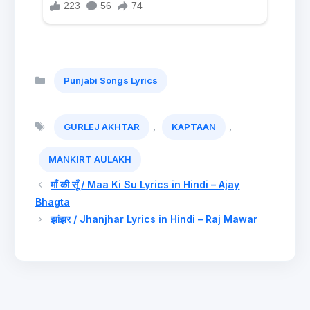
Categories
Punjabi Songs Lyrics
Tags
,
,
GURLEJ AKHTAR
KAPTAAN
MANKIRT AULAKH
माँ की सूँ / Maa Ki Su Lyrics in Hindi – Ajay
Bhagta
झांझर / Jhanjhar Lyrics in Hindi – Raj Mawar