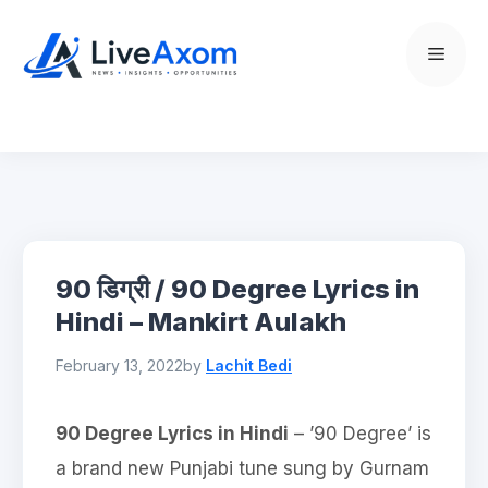
Skip
to
Menu
content
90 डिग्री / 90 Degree Lyrics in
Hindi – Mankirt Aulakh
February 13, 2022
by
Lachit Bedi
90 Degree Lyrics in Hindi
– ’90 Degree’ is
a brand new Punjabi tune sung by Gurnam